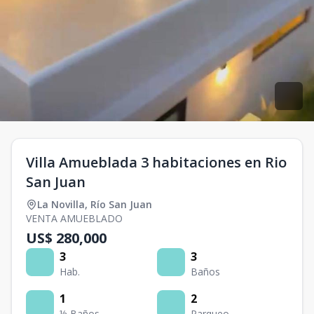
Villa Amueblada 3 habitaciones en Rio
San Juan
La Novilla
,
Río San Juan
VENTA AMUEBLADO
US$ 280,000
3
3
Hab.
Baños
1
2
½ Baños
Parqueo