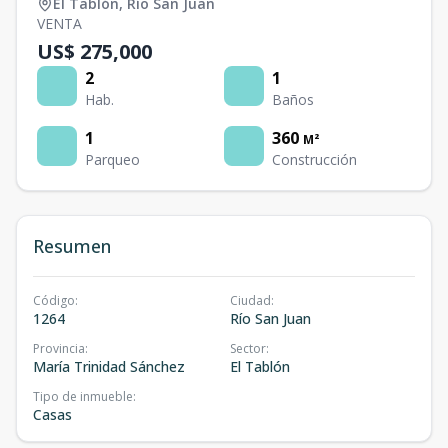
El Tablón
,
Río San Juan
VENTA
US$ 275,000
2
1
Hab.
Baños
1
360
M²
Parqueo
Construcción
Resumen
Código
:
Ciudad
:
1264
Río San Juan
Provincia
:
Sector
:
María Trinidad Sánchez
El Tablón
Tipo de inmueble
:
Casas