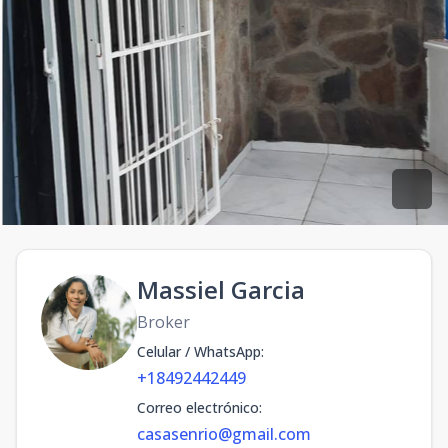
Massiel Garcia
Broker
Celular / WhatsApp
:
+18492442449
Correo electrónico
:
casasenrio@gmail.com