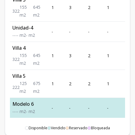
155
645
1
3
2
1
2
3
2
2
m2
m2
Unidad-4
-
-
-
-
-
-
-
-
-
m2
-
m2
Villa 4
155
645
1
3
2
1
2
3
2
2
m2
m2
Villa 5
125
675
1
2
2
1
2
2
2
2
m2
m2
Modelo 6
-
-
-
-
-
-
-
-
-
m2
-
m2
Disponible
Vendido
Reservado
Bloqueada